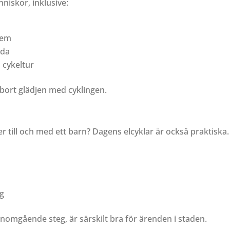
änniskor, inklusive:
lem
ada
 cykeltur
 bort glädjen med cyklingen.
er till och med ett barn? Dagens elcyklar är också praktisk
ng
genomgående steg, är särskilt bra för ärenden i staden.