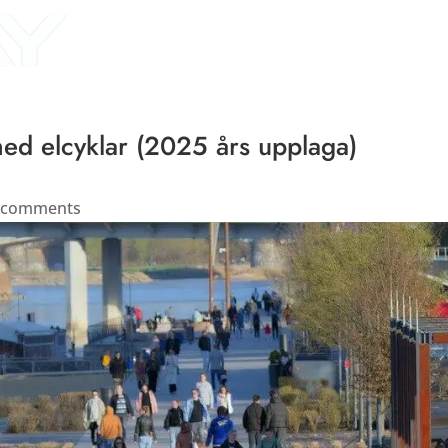
Home
About Us
P
ed elcyklar (2025 års upplaga)
 comments