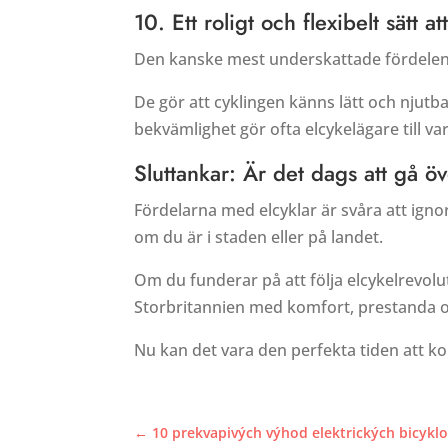
10. Ett roligt och flexibelt sätt at
Den kanske mest underskattade fördele
De gör att cyklingen känns lätt och njutba
bekvämlighet gör ofta elcykelägare till va
Sluttankar: Är det dags att gå öve
Fördelarna med elcyklar är svåra att igno
om du är i staden eller på landet.
Om du funderar på att följa elcykelrevo
Storbritannien med komfort, prestanda och 
Nu kan det vara den perfekta tiden att k
←
10 prekvapivých výhod elektrických bicyklo