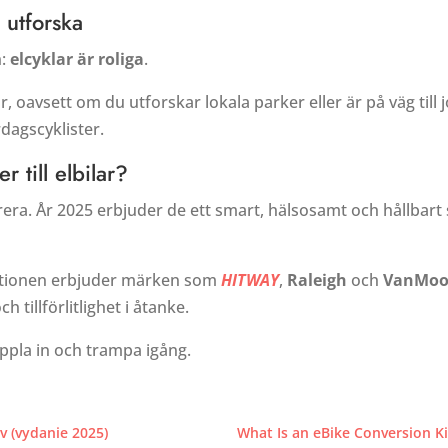
t utforska
n:
elcyklar är roliga
.
r, oavsett om du utforskar lokala parker eller är på väg till 
rdagscyklister.
r till elbilar?
rera. År 2025 erbjuder de ett smart, hälsosamt och hållbart
lutionen erbjuder märken som
HITWAY
,
Raleigh
och
VanMo
tillförlitlighet i åtanke.
oppla in och trampa igång.
v (vydanie 2025)
What Is an eBike Conversion K