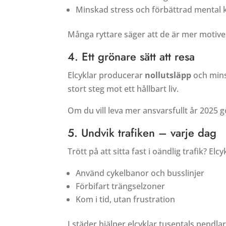
Minskad stress och förbättrad mental 
Många ryttare säger att de är mer motiver
4. Ett grönare sätt att resa
Elcyklar producerar
nollutsläpp
och minsk
stort steg mot ett hållbart liv.
Om du vill leva mer ansvarsfullt år 2025 gö
5. Undvik trafiken – varje dag
Trött på att sitta fast i oändlig trafik? Elcy
Använd cykelbanor och busslinjer
Förbifart trängselzoner
Kom i tid, utan frustration
I städer hjälper elcyklar tusentals pendlar