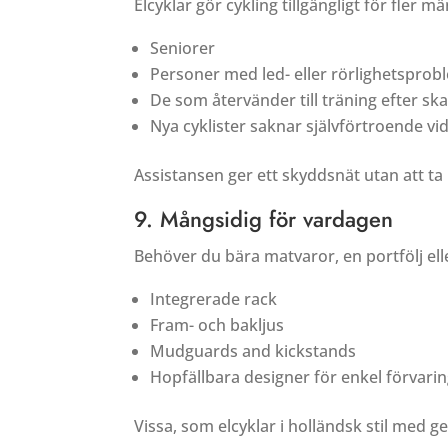
Elcyklar gör cykling tillgängligt för fler m
Seniorer
Personer med led- eller rörlighetsprob
De som återvänder till träning efter sk
Nya cyklister saknar självförtroende vid
Assistansen ger ett skyddsnät utan att ta
9. Mångsidig för vardagen
Behöver du bära matvaror, en portfölj ell
Integrerade rack
Fram- och bakljus
Mudguards and kickstands
Hopfällbara designer för enkel förvari
Vissa, som elcyklar i holländsk stil med 