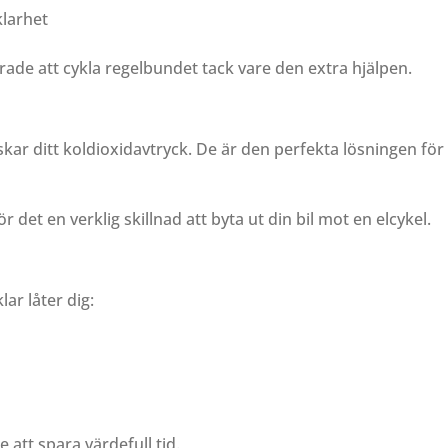
klarhet
ade att cykla regelbundet tack vare den extra hjälpen.
ar ditt koldioxidavtryck. De är den perfekta lösningen för 
r det en verklig skillnad att byta ut din bil mot en elcykel.
klar låter dig:
e att spara värdefull tid.