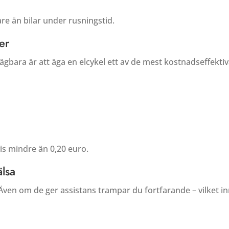
are än bilar under rusningstid.
er
bara är att äga en elcykel ett av de mest kostnadseffektiva 
vis mindre än 0,20 euro.
älsa
! Även om de ger assistans trampar du fortfarande – vilket i