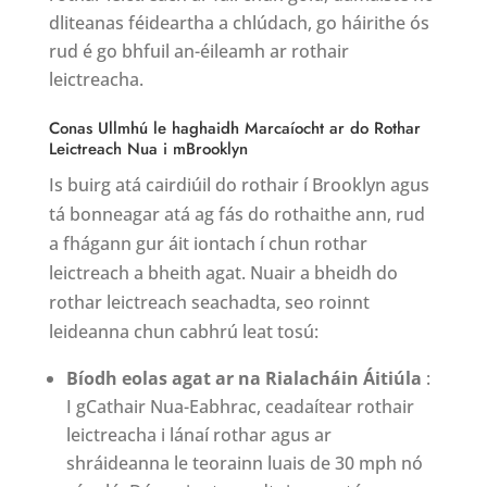
dliteanas féideartha a chlúdach, go háirithe ós
rud é go bhfuil an-éileamh ar rothair
leictreacha.
Conas Ullmhú le haghaidh Marcaíocht ar do Rothar
Leictreach Nua i mBrooklyn
Is buirg atá cairdiúil do rothair í Brooklyn agus
tá bonneagar atá ag fás do rothaithe ann, rud
a fhágann gur áit iontach í chun rothar
leictreach a bheith agat. Nuair a bheidh do
rothar leictreach seachadta, seo roinnt
leideanna chun cabhrú leat tosú:
Bíodh eolas agat ar na Rialacháin Áitiúla
:
I gCathair Nua-Eabhrac, ceadaítear rothair
leictreacha i lánaí rothar agus ar
shráideanna le teorainn luais de 30 mph nó