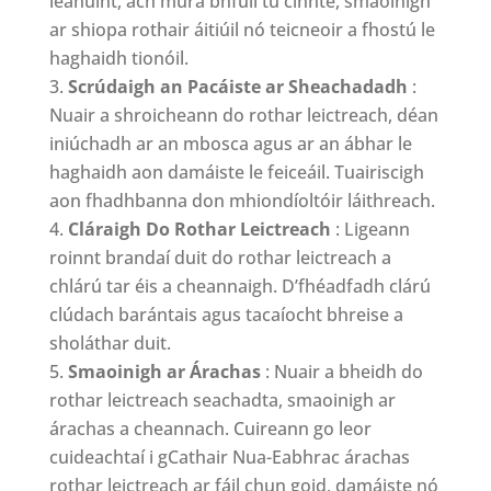
leanúint, ach mura bhfuil tú cinnte, smaoinigh
ar shiopa rothair áitiúil nó teicneoir a fhostú le
haghaidh tionóil.
Scrúdaigh an Pacáiste ar Sheachadadh
:
Nuair a shroicheann do rothar leictreach, déan
iniúchadh ar an mbosca agus ar an ábhar le
haghaidh aon damáiste le feiceáil. Tuairiscigh
aon fhadhbanna don mhiondíoltóir láithreach.
Cláraigh Do Rothar Leictreach
: Ligeann
roinnt brandaí duit do rothar leictreach a
chlárú tar éis a cheannaigh. D’fhéadfadh clárú
clúdach barántais agus tacaíocht bhreise a
sholáthar duit.
Smaoinigh ar Árachas
: Nuair a bheidh do
rothar leictreach seachadta, smaoinigh ar
árachas a cheannach. Cuireann go leor
cuideachtaí i gCathair Nua-Eabhrac árachas
rothar leictreach ar fáil chun goid, damáiste nó