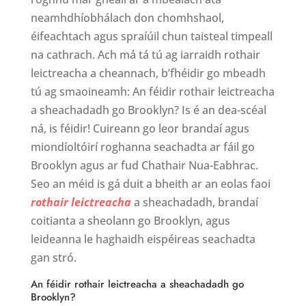
neamhdhíobhálach don chomhshaol,
éifeachtach agus spraíúil chun taisteal timpeall
na cathrach. Ach má tá tú ag iarraidh rothair
leictreacha a cheannach, b’fhéidir go mbeadh
tú ag smaoineamh: An féidir rothair leictreacha
a sheachadadh go Brooklyn? Is é an dea-scéal
ná, is féidir! Cuireann go leor brandaí agus
miondíoltóirí roghanna seachadta ar fáil go
Brooklyn agus ar fud Chathair Nua-Eabhrac.
Seo an méid is gá duit a bheith ar an eolas faoi
rothair leictreacha
a sheachadadh, brandaí
coitianta a sheolann go Brooklyn, agus
leideanna le haghaidh eispéireas seachadta
gan stró.
An féidir rothair leictreacha a sheachadadh go
Brooklyn?