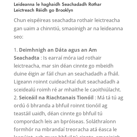
Leideanna le haghaidh Seachadadh Rothar
Leictreach Réidh go Brooklyn
Chun eispéireas seachadta rothair leictreacha
gan uaim a chinntiú, smaoinigh ar na leideanna
seo:
Deimhnigh an Dáta agus an Am
Seachadta
: Is earraí móra iad rothair
leictreacha, mar sin déan cinnte go mbeidh
duine éigin ar fáil chun an seachadadh a fháil.
Ligeann roinnt cuideachtaí duit seachadadh a
sceidealú roimh ré ar mhaithe le caoithiúlacht.
Seiceáil na Riachtanais Tionóil
: Má tá tú ag
ordú ó bhranda a bhfuil roinnt tionóil ag
teastáil uaidh, déan cinnte go bhfuil tú
compordach leis an bpróiseas. Soláthraíonn
formhór na mbrandaí treoracha atá éasca le