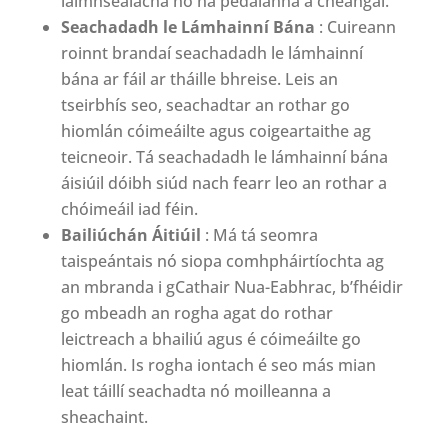
láimhseálacha nó na pedalanna a cheangal.
Seachadadh le Lámhainní Bána
: Cuireann
roinnt brandaí seachadadh le lámhainní
bána ar fáil ar tháille bhreise. Leis an
tseirbhís seo, seachadtar an rothar go
hiomlán cóimeáilte agus coigeartaithe ag
teicneoir. Tá seachadadh le lámhainní bána
áisiúil dóibh siúd nach fearr leo an rothar a
chóimeáil iad féin.
Bailiúchán Áitiúil
: Má tá seomra
taispeántais nó siopa comhpháirtíochta ag
an mbranda i gCathair Nua-Eabhrac, b’fhéidir
go mbeadh an rogha agat do rothar
leictreach a bhailiú agus é cóimeáilte go
hiomlán. Is rogha iontach é seo más mian
leat táillí seachadta nó moilleanna a
sheachaint.