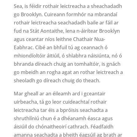
Sea, is féidir rothair leictreacha a sheachadadh
go Brooklyn. Cuireann formhór na mbrandaí
rothair leictreacha seachadadh baile ar fáil ar
fud na Stát Aontaithe, lena n-áirítear Brooklyn
agus ceantar níos leithne Chathair Nua-
Eabhrac. Cibé an bhfuil tú ag ceannach ó
mhiondíoltóir áitiúil, ó shlabhra náisiúnta, nó ó
bhranda díreach chuig an tomhaltóir, is gnách
go mbeidh an rogha agat an rothar leictreach a
sheoladh go díreach chuig do theach.
Mar gheall ar an éileamh ard i gceantair
uirbeacha, tá go leor cuideachtaí rothair
leictreacha tar éis a bpróisis seachadta a
shruthlíniú chun é a dhéanamh éasca agus
áisiúil do chónaitheoirí cathrach. Féadfaidh
amanna seachadta a bheith éagsúil ag brath ar