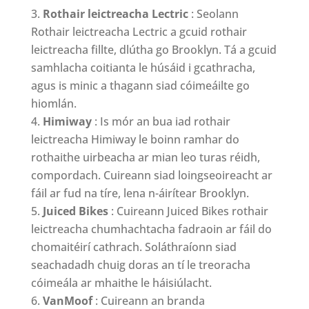
Rothair leictreacha Lectric
: Seolann
Rothair leictreacha Lectric a gcuid rothair
leictreacha fillte, dlútha go Brooklyn. Tá a gcuid
samhlacha coitianta le húsáid i gcathracha,
agus is minic a thagann siad cóimeáilte go
hiomlán.
Himiway
: Is mór an bua iad rothair
leictreacha Himiway le boinn ramhar do
rothaithe uirbeacha ar mian leo turas réidh,
compordach. Cuireann siad loingseoireacht ar
fáil ar fud na tíre, lena n-áirítear Brooklyn.
Juiced Bikes
: Cuireann Juiced Bikes rothair
leictreacha chumhachtacha fadraoin ar fáil do
chomaitéirí cathrach. Soláthraíonn siad
seachadadh chuig doras an tí le treoracha
cóimeála ar mhaithe le háisiúlacht.
VanMoof
: Cuireann an branda