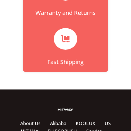
Warranty and Returns

Fast Shipping
About Us
Alibaba
KOOLUX
US