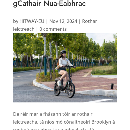
gCathair Nua-Eabhrac
by
HITWAY-EU
|
Nov 12, 2024
|
Rothar
leictreach
|
0 comments
De réir mar a fhásann tóir ar rothair
leictreacha, tá níos mó cónaitheoirí Brooklyn á
roghnú mar gheall ar a mbealach atá