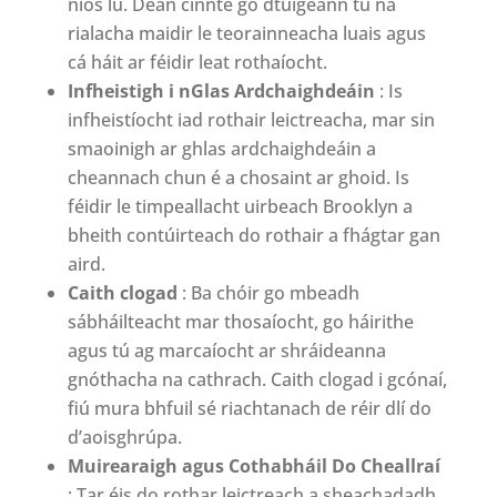
níos lú. Déan cinnte go dtuigeann tú na
rialacha maidir le teorainneacha luais agus
cá háit ar féidir leat rothaíocht.
Infheistigh i nGlas Ardchaighdeáin
: Is
infheistíocht iad rothair leictreacha, mar sin
smaoinigh ar ghlas ardchaighdeáin a
cheannach chun é a chosaint ar ghoid. Is
féidir le timpeallacht uirbeach Brooklyn a
bheith contúirteach do rothair a fhágtar gan
aird.
Caith clogad
: Ba chóir go mbeadh
sábháilteacht mar thosaíocht, go háirithe
agus tú ag marcaíocht ar shráideanna
gnóthacha na cathrach. Caith clogad i gcónaí,
fiú mura bhfuil sé riachtanach de réir dlí do
d’aoisghrúpa.
Muirearaigh agus Cothabháil Do Cheallraí
: Tar éis do rothar leictreach a sheachadadh,