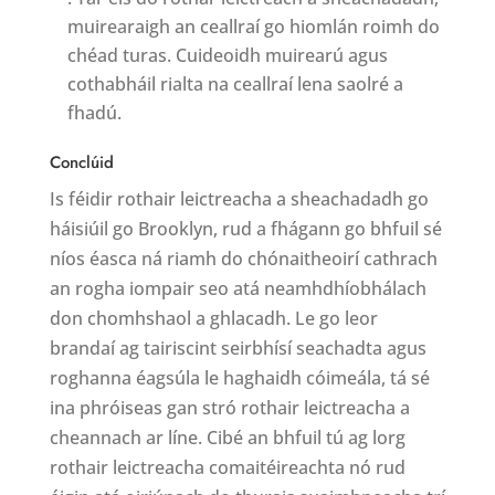
muirearaigh an ceallraí go hiomlán roimh do
chéad turas. Cuideoidh muirearú agus
cothabháil rialta na ceallraí lena saolré a
fhadú.
Conclúid
Is féidir rothair leictreacha a sheachadadh go
háisiúil go Brooklyn, rud a fhágann go bhfuil sé
níos éasca ná riamh do chónaitheoirí cathrach
an rogha iompair seo atá neamhdhíobhálach
don chomhshaol a ghlacadh. Le go leor
brandaí ag tairiscint seirbhísí seachadta agus
roghanna éagsúla le haghaidh cóimeála, tá sé
ina phróiseas gan stró rothair leictreacha a
cheannach ar líne. Cibé an bhfuil tú ag lorg
rothair leictreacha comaitéireachta nó rud