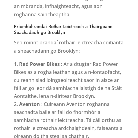
an mbranda, infhaighteacht, agus aon
roghanna saincheaptha.
Príomhbhrandaí Rothar Leictreach a Thairgeann
Seachadadh go Brooklyn
Seo roinnt brandaí rothair leictreacha coitianta
a sheachadann go Brooklyn:
Rad Power Bikes
: Ar a dtugtar Rad Power
Bikes as a rogha leathan agus a n-iontaofacht,
cuireann siad loingseoireacht saor in aisce ar
fáil ar go leor dá samhlacha laistigh de na Stáit
Aontaithe, lena n-áirítear Brooklyn.
Aventon
: Cuireann Aventon roghanna
seachadta baile ar fáil do fhormhór a
samhlacha rothair leictreacha. Tá cáil orthu as
rothair leictreacha ardchaighdeáin, faiseanta a
oireann do thaisteal sa chathair.