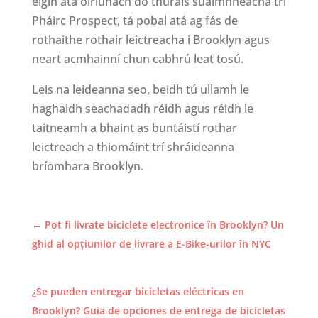
éigin atá oiriúnach do thurais suaimhneacha trí
Pháirc Prospect, tá pobal atá ag fás de
rothaithe rothair leictreacha i Brooklyn agus
neart acmhainní chun cabhrú leat tosú.
Leis na leideanna seo, beidh tú ullamh le
haghaidh seachadadh réidh agus réidh le
taitneamh a bhaint as buntáistí rothar
leictreach a thiomáint trí shráideanna
bríomhara Brooklyn.
←
Pot fi livrate biciclete electronice în Brooklyn? Un
ghid al opțiunilor de livrare a E-Bike-urilor în NYC
¿Se pueden entregar bicicletas eléctricas en
Brooklyn? Guía de opciones de entrega de bicicletas