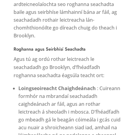
ardteicneolaíochta seo roghanna seachadta
baile agus seirbhíse lámhainní bána ar fáil, ag
seachadadh rothair leictreacha lán-
chomhthionóilte go díreach chuig do theach i
Brooklyn.
Roghanna agus Seirbhísí Seachadta
Agus tú ag ordú rothar leictreach le
seachadadh go Brooklyn, d’fhéadfadh
roghanna seachadta éagsúla teacht ort:
Loingseoireacht Chaighdeánach
: Cuireann
formhór na mbrandaí seachadadh
caighdeánach ar fáil, agus an rothar
leictreach á sheoladh i mbosca. D’fhéadfadh
go mbeadh gá le beagán cóimeála i gcás cuid
acu nuair a shroicheann siad iad, amhail na