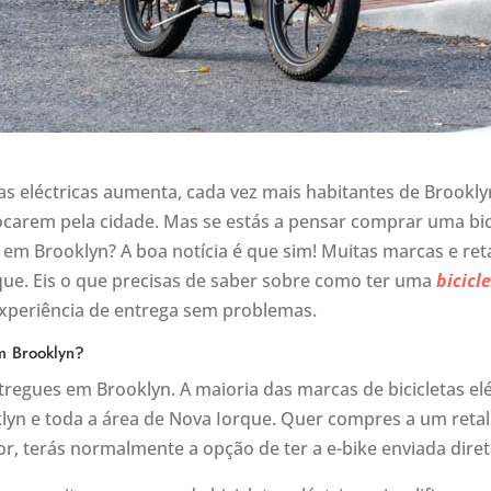
as eléctricas aumenta, cada vez mais habitantes de Brookl
slocarem pela cidade. Mas se estás a pensar comprar uma bici
s em Brooklyn? A boa notícia é que sim! Muitas marcas e r
que. Eis o que precisas de saber sobre como ter uma
bicicl
xperiência de entrega sem problemas.
em Brooklyn?
ntregues em Brooklyn. A maioria das marcas de bicicletas el
lyn e toda a área de Nova Iorque. Quer compres a um retalh
, terás normalmente a opção de ter a e-bike enviada dire