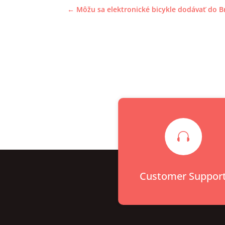
←
Môžu sa elektronické bicykle dodávať do 

Customer Suppor