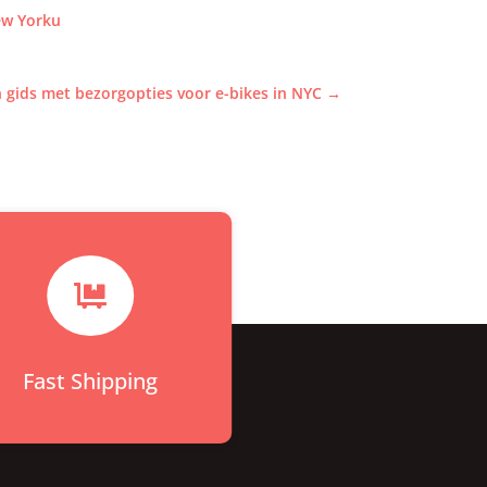
ew Yorku
 gids met bezorgopties voor e-bikes in NYC
→

Fast Shipping