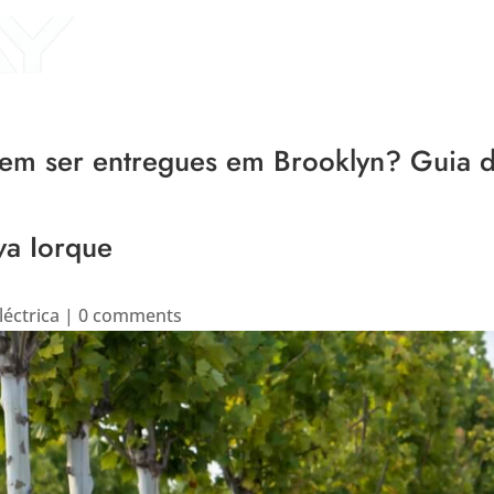
Home
About Us
P
podem ser entregues em Brooklyn? Guia 
va Iorque
léctrica
|
0 comments