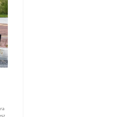
era
esz