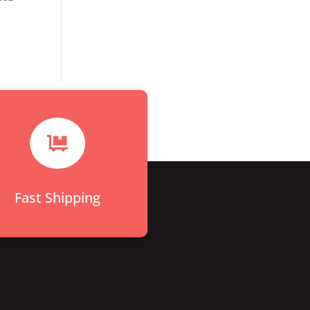

Fast Shipping