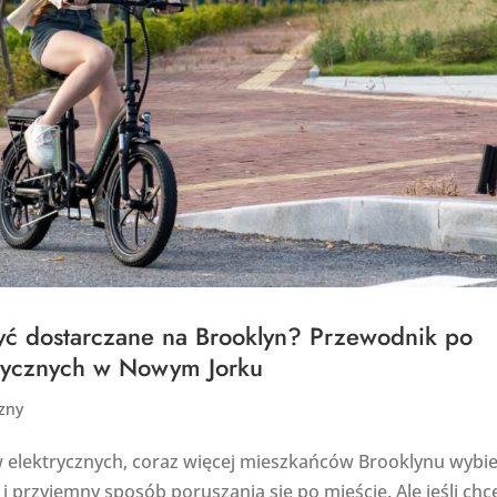
yć dostarczane na Brooklyn? Przewodnik po
rycznych w Nowym Jorku
zny
elektrycznych, coraz więcej mieszkańców Brooklynu wybi
 i przyjemny sposób poruszania się po mieście. Ale jeśli chc