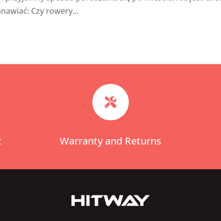
nawiać: Czy rowery...

t
Warranty and Returns