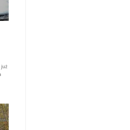
 już
a