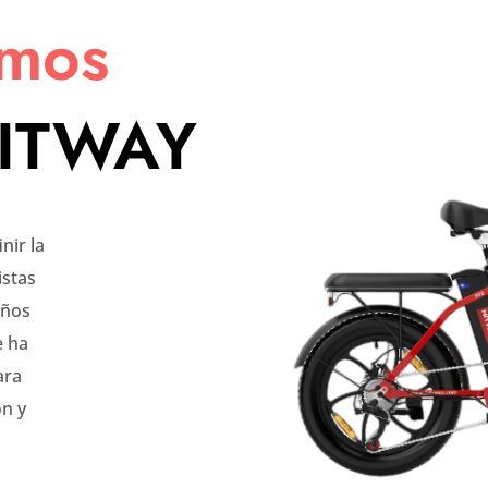
omos
HITWAY
nir la
istas
años
e ha
ara
ón y