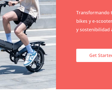
Transformando t
bikes y e-scoote
y sostenibilidad 
Get Starte