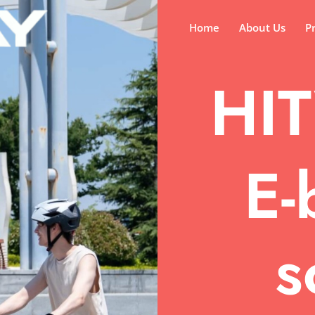
Home
About Us
P
HI
E-
s