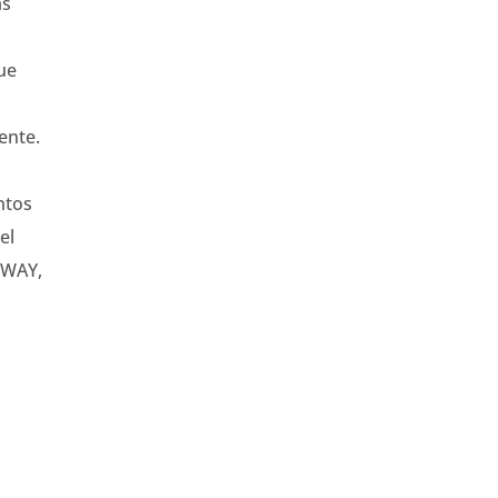
as
ue
ente.
ntos
el
TWAY,