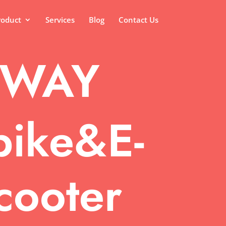
roduct
Services
Blog
Contact Us
TWAY
bike&E-
cooter