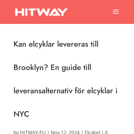
Kan elcyklar levereras till
Brooklyn? En guide till
leveransalternativ för elcyklar i
NYC
by
HITWAY-EU
|
Nov 12, 2024
|
Elcykel
|
0