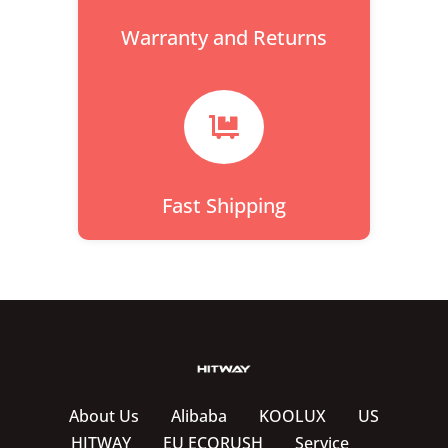
Warranty and Returns

Fast Shipping
About Us
Alibaba
KOOLUX
US
HITWAY
EU ECORUSH
Service