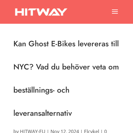
Kan Ghost E-Bikes levereras till
NYC? Vad du behöver veta om
beställnings- och
leveransalternativ
by
HITWAY-EU
|
Nov 12, 2024
|
Elcykel
|
0