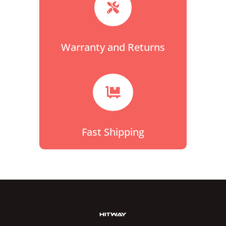

Warranty and Returns

Fast Shipping