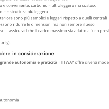
ero e conveniente; carbonio = ultraleggero ma costoso
cole = struttura più leggera
eriore sono più semplici e leggeri rispetto a quelli centrali
possono ridurre le dimensioni ma non sempre il peso
nza — assicurati che il carico massimo sia adatto all’uso prev
only).
dere in considerazione
o, grande autonomia e praticità
, HITWAY offre diversi model
i autonomia