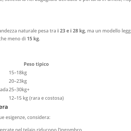
grandezza naturale pesa tra
i 23 e i 28 kg
, ma un modello legg
nche meno di
15 kg
.
Peso tipico
15–18kg
20–23kg
rada
25–30kg+
12–15 kg (rara e costosa)
era
tue esigenze, considera:
ntegrate nel telaio riducono l’ingombro