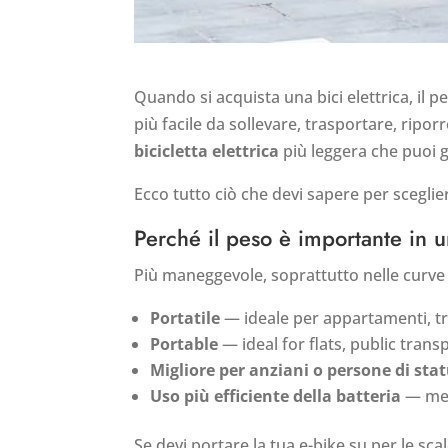
Quando si acquista una bici elettrica, il 
più facile da sollevare, trasportare, ripo
bicicletta elettrica
più leggera che puoi 
Ecco tutto ciò che devi sapere per sceglie
Perché il peso è importante in 
Più maneggevole, soprattutto nelle curve 
Portatile
— ideale per appartamenti, tr
Portable
— ideal for flats, public trans
Migliore per anziani o persone di sta
Uso più efficiente della batteria
— men
Se devi portare la tua e-bike su per le sca