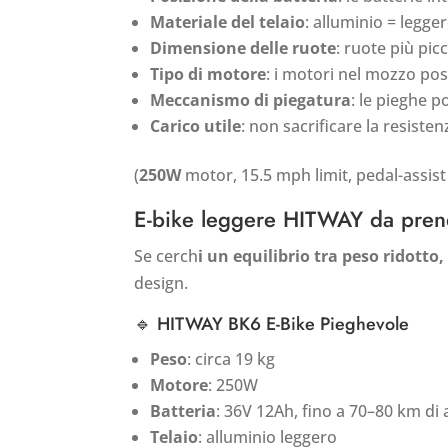
Materiale del telaio
: alluminio = legg
Dimensione delle ruote
: ruote più pic
Tipo di motore
: i motori nel mozzo post
Meccanismo di piegatura
: le pieghe 
Carico utile
: non sacrificare la resiste
(
250W
motor, 15.5 mph limit, pedal-assist 
E-bike leggere HITWAY da pren
Se cerch
i un equilibrio tra peso ridott
design.
🔹 HITWAY BK6 E-Bike Pieghevole
Peso
: circa 19 kg
Motore
: 250W
Batteria
: 36V 12Ah, fino a 70–80 km d
Telaio
: alluminio leggero