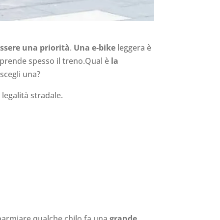
ssere una priorità
.
Una e-bike
leggera è
i prende spesso il treno.Qual è
la
scegli una?
legalità stradale.
risparmiare qualche chilo fa una
grande