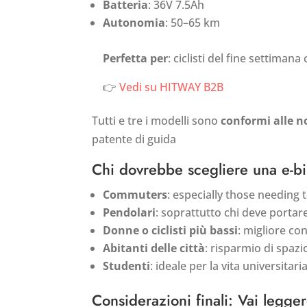
Batteria
: 36V 7.5Ah
Autonomia
: 50–65 km
Perfetta per
: ciclisti del fine settiman
👉
Vedi su HITWAY B2B
Tutti e tre i modelli sono
conformi alle 
patente di guida
Chi dovrebbe scegliere una e-b
Commuters
: especially those needing t
Pendolari
: soprattutto chi deve portare 
Donne o ciclisti più bassi
: migliore con
Abitanti delle città
: risparmio di spazio
Studenti
: ideale per la vita universita
Considerazioni finali: Vai legger