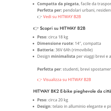
Compatta da piegata
, facile da traspo
Perfetta per:
pendolari urbani, residen
👉
Vedi su HITWAY B2B
👉 Scopri su HITWAY B2B
Peso
: circa 18 kg
Dimensione ruote
: 14″, compatta
Batteria
: 36V 6Ah (rimovibile)
Design
minimalista
per viaggi brevi e a
Perfetta per
: studenti, brevi spostament
👉 Visualizza su HITWAY B2B
HITWAY BK2 E-bike pieghevole da citt
Peso
: circa 20 kg
Design
: telaio in alluminio elegante e 