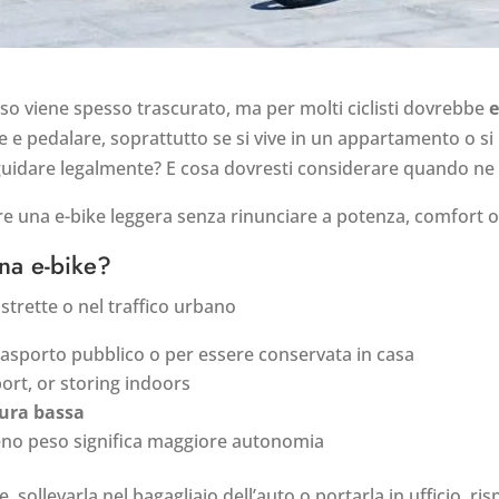
peso viene spesso trascurato, ma per molti ciclisti dovrebbe
e
rre e pedalare, soprattutto se si vive in un appartamento o s
guidare legalmente? E cosa dovresti considerare quando ne 
re una e-bike leggera senza rinunciare a potenza, comfort o 
una e-bike?
strette o nel traffico urbano
asporto pubblico o per essere conservata in casa
port, or storing indoors
tura bassa
o peso significa maggiore autonomia
le, sollevarla nel bagagliaio dell’auto o portarla in ufficio, 