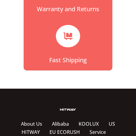
Warranty and Returns

Fast Shipping
About Us
Alibaba
KOOLUX
US
HITWAY
EU ECORUSH
Service