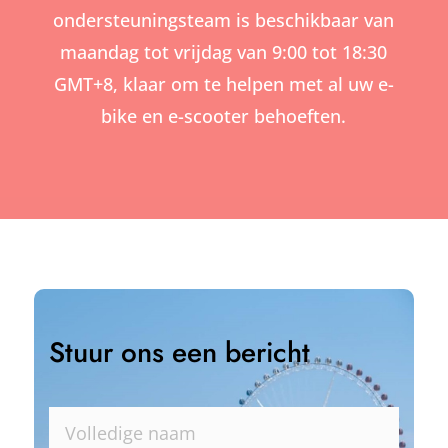
ondersteuningsteam is beschikbaar van
maandag tot vrijdag van 9:00 tot 18:30
GMT+8, klaar om te helpen met al uw e-
bike en e-scooter behoeften.
Stuur ons een bericht