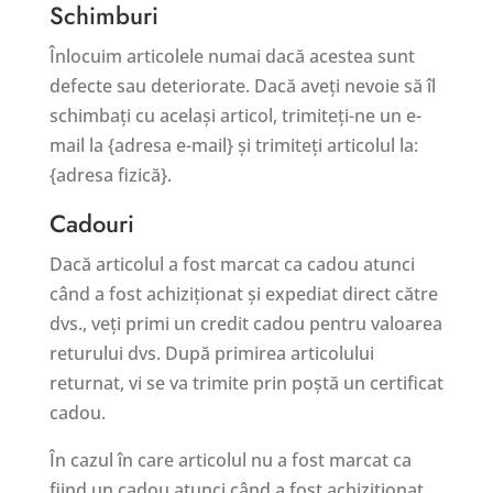
Schimburi
Înlocuim articolele numai dacă acestea sunt
defecte sau deteriorate. Dacă aveți nevoie să îl
schimbați cu același articol, trimiteți-ne un e-
mail la {adresa e-mail} și trimiteți articolul la:
{adresa fizică}.
Cadouri
Dacă articolul a fost marcat ca cadou atunci
când a fost achiziționat și expediat direct către
dvs., veți primi un credit cadou pentru valoarea
returului dvs. După primirea articolului
returnat, vi se va trimite prin poștă un certificat
cadou.
În cazul în care articolul nu a fost marcat ca
fiind un cadou atunci când a fost achiziționat