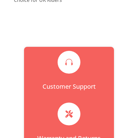
Choice for UK Riders

Customer Support
