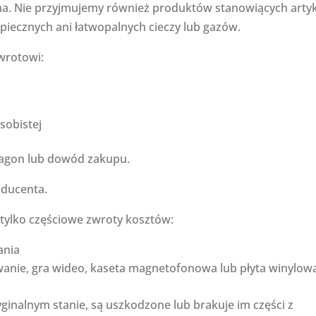
sma. Nie przyjmujemy również produktów stanowiących arty
piecznych ani łatwopalnych cieczy lub gazów.
wrotowi:
sobistej
agon lub dowód zakupu.
oducenta.
tylko częściowe zwroty kosztów:
ania
anie, gra wideo, kaseta magnetofonowa lub płyta winylow
yginalnym stanie, są uszkodzone lub brakuje im części z