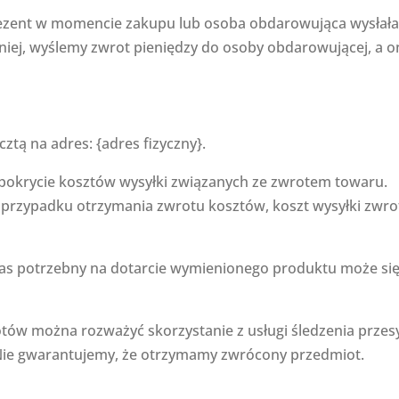
prezent w momencie zakupu lub osoba obdarowująca wysłał
źniej, wyślemy zwrot pieniędzy do osoby obdarowującej, a o
ztą na adres: {adres fizyczny}.
pokrycie kosztów wysyłki związanych ze zwrotem towaru.
W przypadku otrzymania zwrotu kosztów, koszt wysyłki zwro
zas potrzebny na dotarcie wymienionego produktu może si
ów można rozważyć skorzystanie z usługi śledzenia przesy
 Nie gwarantujemy, że otrzymamy zwrócony przedmiot.