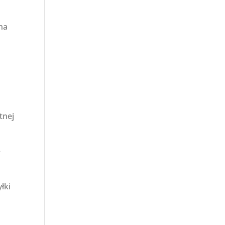
a
na
tnej
ę
łki