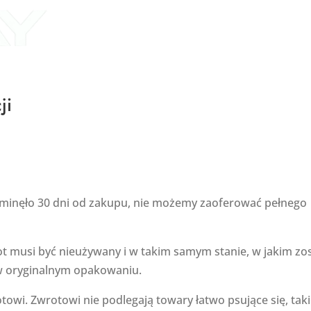
Home
About Us
P
ji
li minęło 30 dni od zakupu, nie możemy zaoferować pełnego
ot musi być nieużywany i w takim samym stanie, w jakim zos
w oryginalnym opakowaniu.
owi. Zwrotowi nie podlegają towary łatwo psujące się, tak