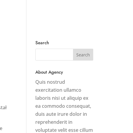
roduct
Services
Blog
Contact Us
Search
About Agency
Quis nostrud
exercitation ullamco
laboris nisi ut aliquip ex
ea commodo consequat,
tał
duis aute irure dolor in
reprehenderit in
ie
voluptate velit esse cillum