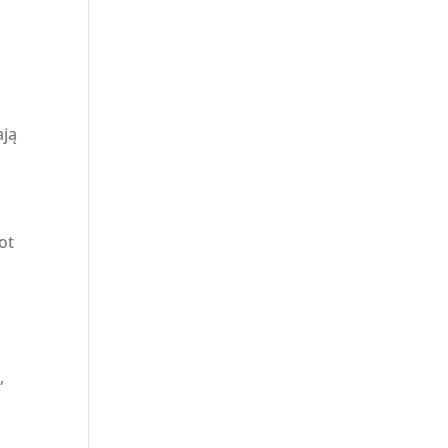
ają
ot
,