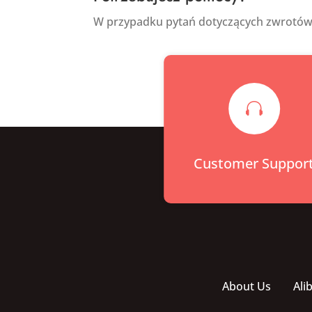
W przypadku pytań dotyczących zwrotów 

Customer Suppor
About Us
Ali