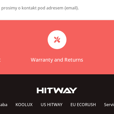
prosimy o kontakt pod adresem {email}.

t
Warranty and Returns
baba
KOOLUX
US HITWAY
EU ECORUSH
Servi