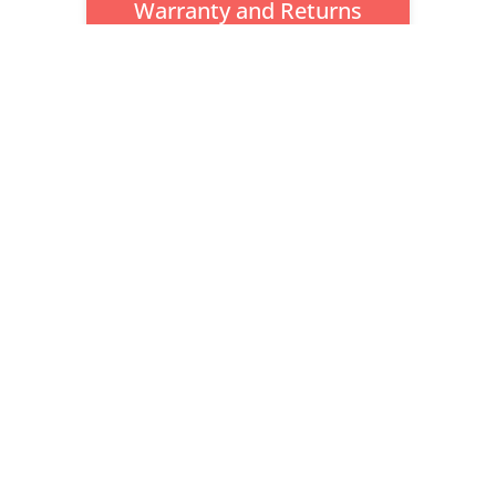
Warranty and Returns

Fast Shipping
About Us
Alibaba
KOOLUX
US
HITWAY
EU ECORUSH
Service
Contact Us