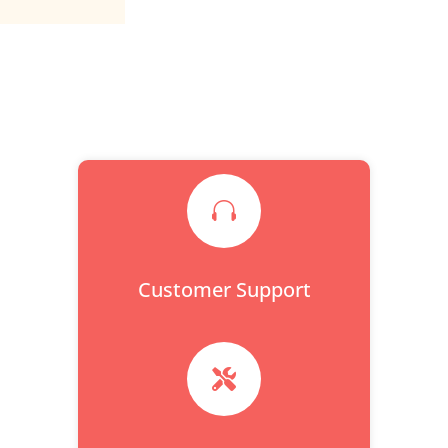

Customer Support
Chat with HITWAY
