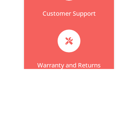
Customer Support
Chat with HITWAY

Warranty and Returns

Fast Shipping