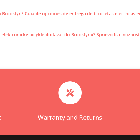
en Brooklyn? Guía de opciones de entrega de bicicletas eléctricas 
 elektronické bicykle dodávať do Brooklynu? Sprievodca možnosť

t
Warranty and Returns