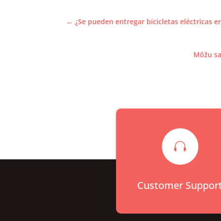
←
¿Se pueden entregar bicicletas eléctricas 
Môžu sa

Customer Suppor