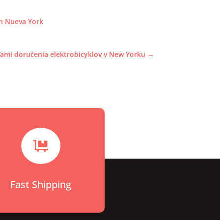
en Nueva York
ami doručenia elektrobicyklov v New Yorku
→

Fast Shipping